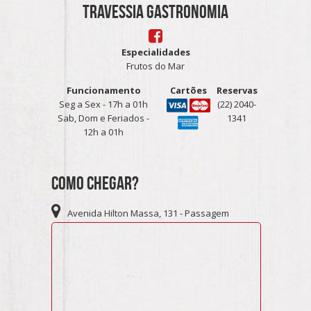
TRAVESSIA GASTRONOMIA
Especialidades
Frutos do Mar
Funcionamento
Cartões
Reservas
Seg a Sex - 17h a 01h
(22) 2040-
Sab, Dom e Feriados -
1341
12h a 01h
Como Chegar?
Avenida Hilton Massa, 131 - Passagem