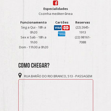
Especialidades
Cozinha mediterrânea
Funcionamento
Cartões
Reservas
Seg a Qui - 18h a
(22) 2645-
0h20
1913
Sex e Sab - 18h a
(22) 98161-
1h30
7088
Dom - 11h30 a 0h20
Como Chegar?
RUA BARÃO DO RIO BRANCO, 513 - PASSAGEM