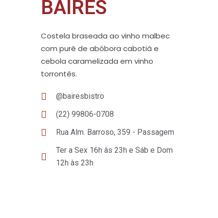
BAIRES
Costela braseada ao vinho malbec
com purê de abóbora cabotiá e
cebola caramelizada em vinho
torrontês.
@bairesbistro
‭(22) 99806-0708‬
Rua Alm. Barroso, 359 - Passagem
Ter a Sex 16h às 23h e Sáb e Dom
12h às 23h