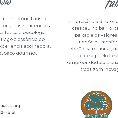
sis
Fab
 do escritório Larissa
Empresário e diretor d
 projetos residenciais
cresceu no bairro I
stética e psicologia
paixão e os valores
 trago a essência do
negócio, transfo
xperiência acolhedora,
referência regional, u
 espaço gourmet.
e design. No Fest
empreendedora e criat
traduzem inovaç
saassis.arq
710-35151