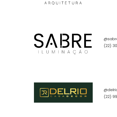
@sabr
(22) 3
@delr
(22) 9