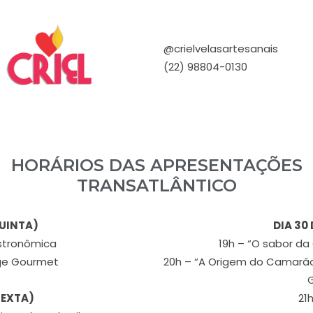
@crielvelasartesanais
(22) 98804-0130
HORÁRIOS DAS APRESENTAÇÕES
TRANSATLÂNTICO
QUINTA)
DIA 30
astronômica
19h – “O sabor d
nge Gourmet
20h – “A Origem do Camarão
G
SEXTA)
21h