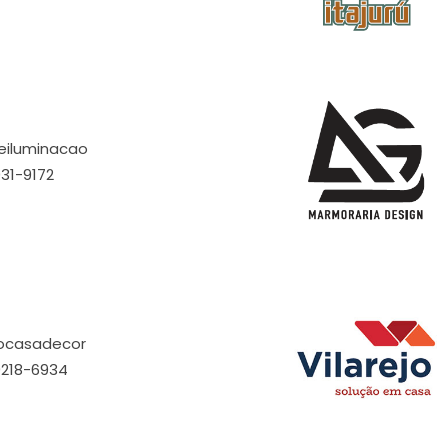
eiluminacao
031-9172
iocasadecor
9218-6934