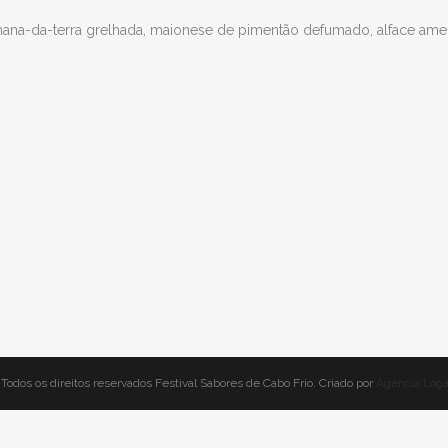
nana-da-terra grelhada, maionese de pimentão defumado, alface ame
Todos os direitos reservados Festival Sabores de Cabo Frio. Criado por
Agência Log