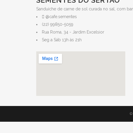
SEMENTES DO SERTÃO
Sanduíche de carne de sol curada no sal, com ba
@cafe.sementes
(22) 99850-5059
Rua Roma, 34 - Jardim Excelsior
Seg a Sáb 13h às 21h
© 